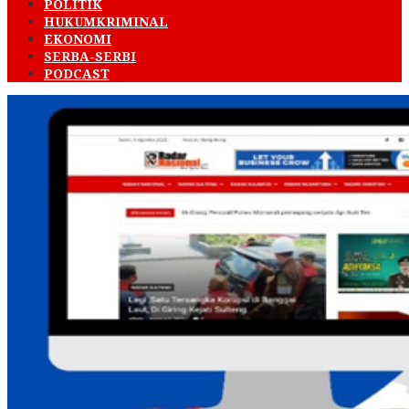
POLITIK
HUKUMKRIMINAL
EKONOMI
SERBA-SERBI
PODCAST