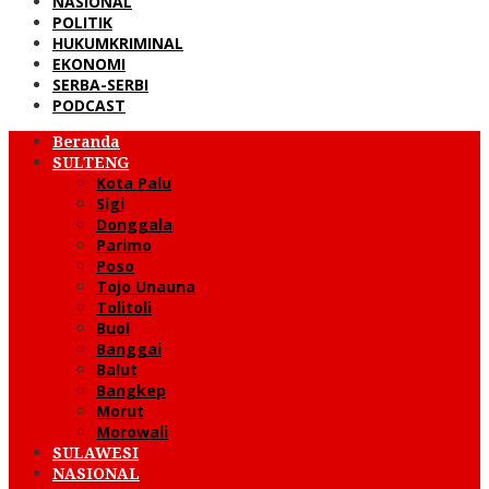
NASIONAL
POLITIK
HUKUMKRIMINAL
EKONOMI
SERBA-SERBI
PODCAST
Beranda
SULTENG
Kota Palu
Sigi
Donggala
Parimo
Poso
Tojo Unauna
Tolitoli
Buol
Banggai
Balut
Bangkep
Morut
Morowali
SULAWESI
NASIONAL