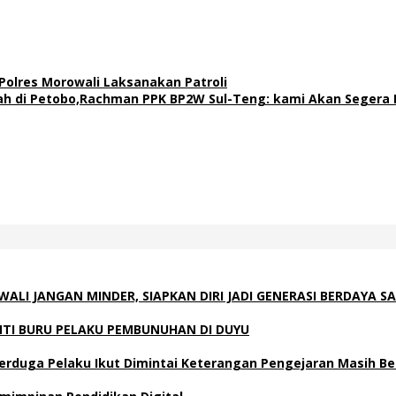
lres Morowali Laksanakan Patroli
 di Petobo,Rachman PPK BP2W Sul-Teng: kami Akan Segera I
I JANGAN MINDER, SIAPKAN DIRI JADI GENERASI BERDAYA SA
NTI BURU PELAKU PEMBUNUHAN DI DUYU
 Terduga Pelaku Ikut Dimintai Keterangan Pengejaran Masih B