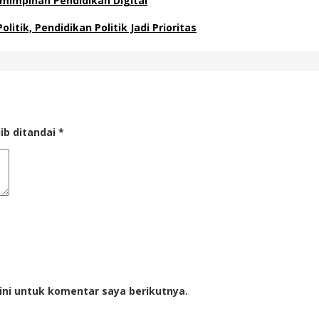
emimpinan Pendidikan Digital
itik, Pendidikan Politik Jadi Prioritas
ib ditandai
*
ini untuk komentar saya berikutnya.