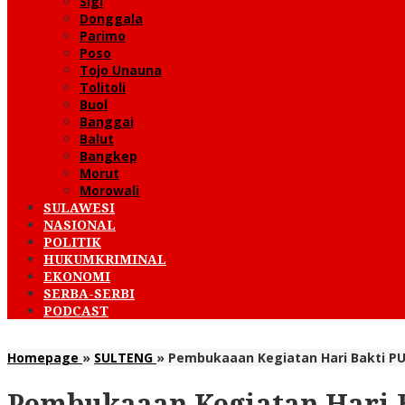
Sigi
Donggala
Parimo
Poso
Tojo Unauna
Tolitoli
Buol
Banggai
Balut
Bangkep
Morut
Morowali
SULAWESI
NASIONAL
POLITIK
HUKUMKRIMINAL
EKONOMI
SERBA-SERBI
PODCAST
Homepage
»
SULTENG
»
Pembukaaan Kegiatan Hari Bakti PU
Pembukaaan Kegiatan Hari B