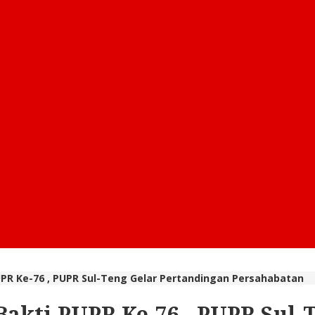
PR Ke-76 , PUPR Sul-Teng Gelar Pertandingan Persahabatan
akti PUPR Ke-76 , PUPR Sul-