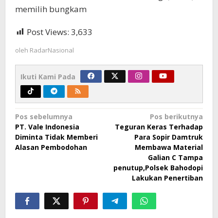
memilih bungkam
Post Views:
3,633
oleh
RadarNasional
Ikuti Kami Pada
Navigasi
Pos sebelumnya
Pos berikutnya
PT. Vale Indonesia
Teguran Keras Terhadap
pos
Diminta Tidak Memberi
Para Sopir Damtruk
Alasan Pembodohan
Membawa Material
Galian C Tampa
penutup,Polsek Bahodopi
Lakukan Penertiban