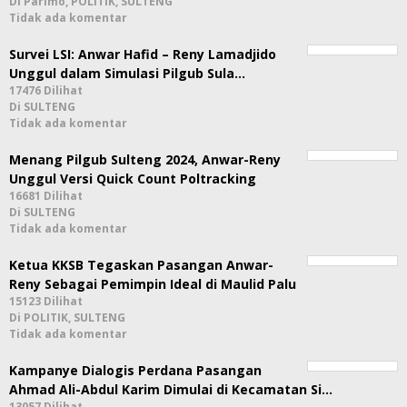
Di Parimo, POLITIK, SULTENG
Tidak ada komentar
Survei LSI: Anwar Hafid – Reny Lamadjido
Unggul dalam Simulasi Pilgub Sula…
17476 Dilihat
Di SULTENG
Tidak ada komentar
Menang Pilgub Sulteng 2024, Anwar-Reny
Unggul Versi Quick Count Poltracking
16681 Dilihat
Di SULTENG
Tidak ada komentar
Ketua KKSB Tegaskan Pasangan Anwar-
Reny Sebagai Pemimpin Ideal di Maulid Palu
15123 Dilihat
Di POLITIK, SULTENG
Tidak ada komentar
Kampanye Dialogis Perdana Pasangan
Ahmad Ali-Abdul Karim Dimulai di Kecamatan Si…
13057 Dilihat