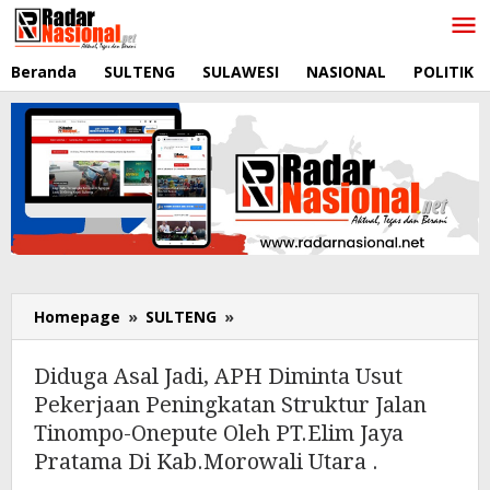
Lewati
ke
konten
Beranda
SULTENG
SULAWESI
NASIONAL
POLITIK
Homepage
»
SULTENG
»
Diduga
Asal
Jadi,
Diduga Asal Jadi, APH Diminta Usut
APH
Pekerjaan Peningkatan Struktur Jalan
Diminta
Tinompo-Onepute Oleh PT.Elim Jaya
Usut
Pekerjaan
Pratama Di Kab.Morowali Utara .
Peningkatan