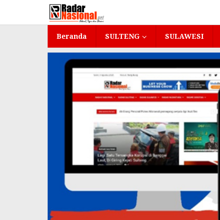
Lewati
ke
konten
Beranda
SULTENG
SULAWESI