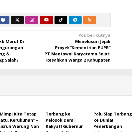
Pos berikutnya
kk Morut Di
Menelusuri Jejak
engurangan
Proyek”Kementrian PUPR”
ng &
PT.Mentawai Karyatama Sejati
ng Salah?
Resahkan Warga 2 Kabupaten
“Mimpi Kita Tetap
Terbang ke
Palu Siap Terbang
Satu, Kerukunan” –
Pelosok Demi
ke Dunia!
Kisruh Warung Non
Rakyat! Gubernur
Penerbangan