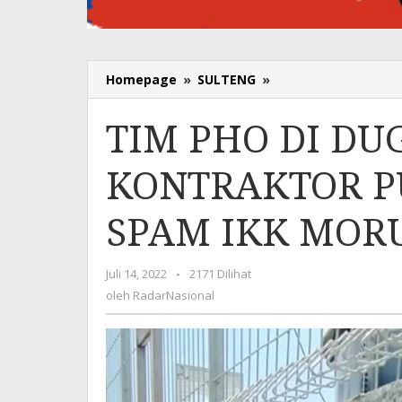
Homepage
»
SULTENG
»
TIM
PHO
DI
TIM PHO DI DU
DUGA
BERMAIN
KONTRAKTOR P
MATA,
KONTRAKTOR
PUN
SPAM IKK MORU
BERSEMBUNYI
SPAM
IKK
Juli 14, 2022
oleh
-
2171 Dilihat
MORUT
RadarNasional
oleh
RadarNasional
DI
SOROTI