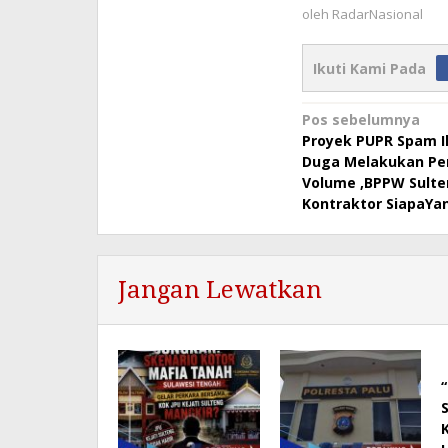
oleh
RadarNasional
Ikuti Kami Pada
Navigasi
Pos sebelumnya
Proyek PUPR Spam I
pos
Duga Melakukan P
Volume ,BPPW Sulte
Kontraktor SiapaYa
Jangan Lewatkan