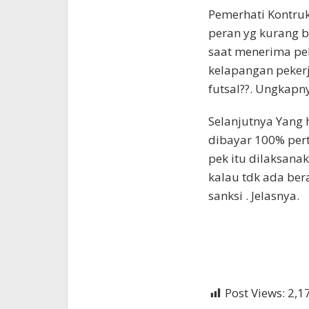
Pemerhati Kontruk
peran yg kurang b
saat menerima pek
kelapangan peker
futsal??. Ungkapn
Selanjutnya Yang 
dibayar 100% per
pek itu dilaksanak
kalau tdk ada ber
sanksi . Jelasnya.
Post Views:
2,1