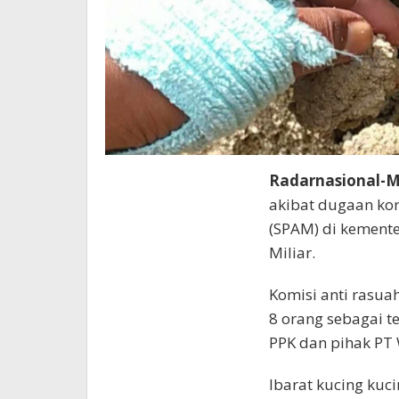
Radarnasional-M
akibat dugaan ko
(SPAM) di kement
Miliar.
Komisi anti rasua
8 orang sebagai t
PPK dan pihak PT
Ibarat kucing ku