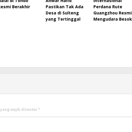
Halal di Tondo
Anwar Hafid
Internasional
Resmi Berakhir
Pastikan Tak Ada
Perdana Rute
Desa di Sulteng
Guangzhou Resmi
yang Tertinggal
Mengudara Besok
 yang wajib ditandai
*