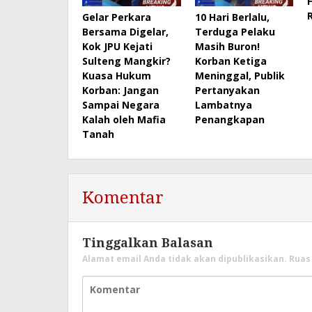
Gelar Perkara
10 Hari Berlalu,
Bersama Digelar,
Terduga Pelaku
Kok JPU Kejati
Masih Buron!
Sulteng Mangkir?
Korban Ketiga
Kuasa Hukum
Meninggal, Publik
Korban: Jangan
Pertanyakan
Sampai Negara
Lambatnya
Kalah oleh Mafia
Penangkapan
Tanah
Komentar
Tinggalkan Balasan
Alamat email Anda tidak akan dipublikasikan.
Ruas