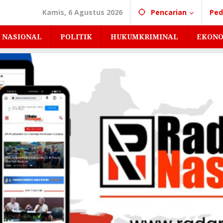
Kamis, 6 Agustus 2026
Pencarian
Ped
NASIONAL
POLITIK
HUKUMKRIMINAL
EKONO