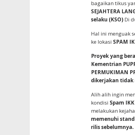
bagaikan tikus ya
SEJAHTERA LAN
selaku (KSO)
Di d
Hal ini menguak s
ke lokasi
SPAM I
Proyek yang bera
Kementrian PUP
PERMUKIMAN PRO
dikerjakan tidak 
Alih alih ingin m
kondisi
Spam IK
melakukan kejah
memenuhi standar
rilis sebelumnya.